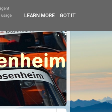
-agent
LEARN MORE
GOT IT
e usage