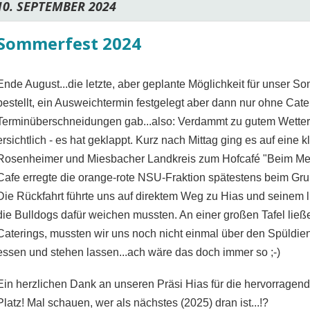
10. SEPTEMBER 2024
Sommerfest 2024
Ende August...die letzte, aber geplante Möglichkeit für unser S
bestellt, ein Ausweichtermin festgelegt aber dann nur ohne Cate
Terminüberschneidungen gab...also: Verdammt zu gutem Wetter!
ersichtlich - es hat geklappt. Kurz nach Mittag ging es auf eine
Rosenheimer und Miesbacher Landkreis zum Hofcafé "Beim Mel
Cafe erregte die orange-rote NSU-Fraktion spätestens beim Gru
Die Rückfahrt führte uns auf direktem Weg zu Hias und seinem l
die Bulldogs dafür weichen mussten. An einer großen Tafel lie
Caterings, mussten wir uns noch nicht einmal über den Spüldi
essen und stehen lassen...ach wäre das doch immer so ;-)
Ein herzlichen Dank an unseren Präsi Hias für die hervorragend
Platz! Mal schauen, wer als nächstes (2025) dran ist...!?