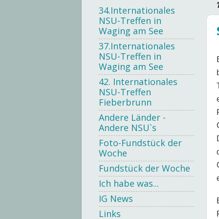
34.Internationales
NSU-Treffen in
Waging am See
37.Internationales
NSU-Treffen in
Waging am See
42. Internationales
NSU-Treffen
Fieberbrunn
Andere Länder -
Andere NSU`s
Foto-Fundstück der
Woche
Fundstück der Woche
Ich habe was...
IG News
Links