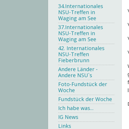
34.Internationales
NSU-Treffen in
Waging am See
37.Internationales
NSU-Treffen in
Waging am See
42. Internationales
NSU-Treffen
Fieberbrunn
Andere Länder -
Andere NSU`s
Foto-Fundstück der
Woche
Fundstück der Woche
Ich habe was...
IG News
Links