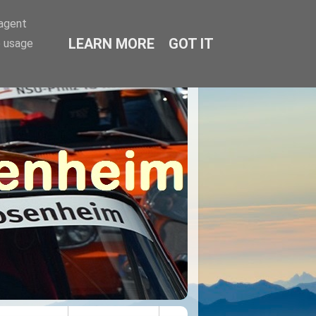
-agent
LEARN MORE
GOT IT
e usage