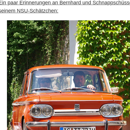
Ein paar Erinnerungen an Bernhard und Schnappschüsse
seinem NSU-Schätzchen: