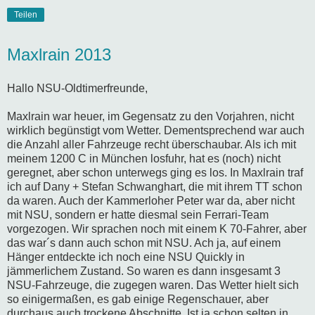
Teilen
Maxlrain 2013
Hallo NSU-Oldtimerfreunde,
Maxlrain war heuer, im Gegensatz zu den Vorjahren, nicht
wirklich begünstigt vom Wetter. Dementsprechend war auch
die Anzahl aller Fahrzeuge recht überschaubar. Als ich mit
meinem 1200 C in München losfuhr, hat es (noch) nicht
geregnet, aber schon unterwegs ging es los. In Maxlrain traf
ich auf Dany + Stefan Schwanghart, die mit ihrem TT schon
da waren. Auch der Kammerloher Peter war da, aber nicht
mit NSU, sondern er hatte diesmal sein Ferrari-Team
vorgezogen. Wir sprachen noch mit einem K 70-Fahrer, aber
das war´s dann auch schon mit NSU. Ach ja, auf einem
Hänger entdeckte ich noch eine NSU Quickly in
jämmerlichem Zustand. So waren es dann insgesamt 3
NSU-Fahrzeuge, die zugegen waren. Das Wetter hielt sich
so einigermaßen, es gab einige Regenschauer, aber
durchaus auch trockene Abschnitte. Ist ja schon selten in