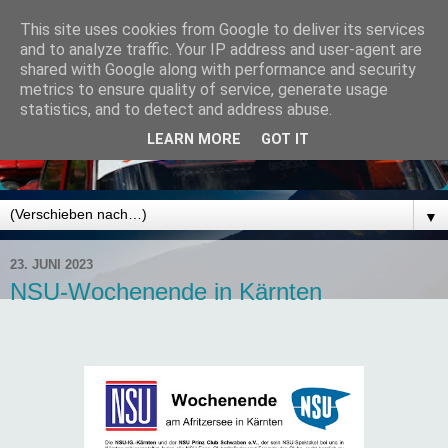
This site uses cookies from Google to deliver its services
and to analyze traffic. Your IP address and user-agent are
shared with Google along with performance and security
metrics to ensure quality of service, generate usage
statistics, and to detect and address abuse.
LEARN MORE
GOT IT
▼
23. JUNI 2023
NSU-Wochenende in Kärnten