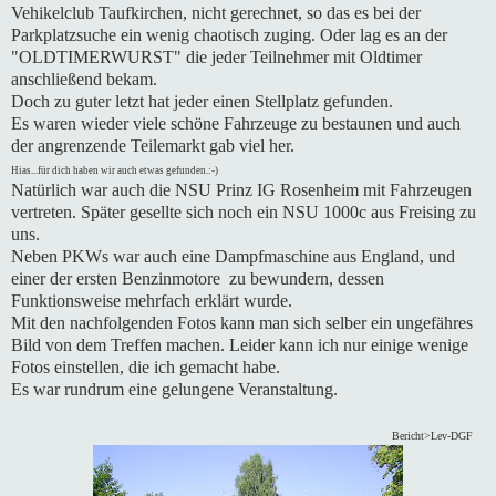
Vehikelclub Taufkirchen, nicht gerechnet, so das es bei der
Parkplatzsuche ein wenig chaotisch zuging. Oder lag es an der
"OLDTIMERWURST" die jeder Teilnehmer mit Oldtimer
anschließend bekam.
Doch zu guter letzt hat jeder einen Stellplatz gefunden.
Es waren wieder viele schöne Fahrzeuge zu bestaunen und auch
der angrenzende Teilemarkt gab viel her.
Hias...für dich haben wir auch etwas gefunden.:-)
Natürlich war auch die NSU Prinz IG Rosenheim mit Fahrzeugen
vertreten. Später gesellte sich noch ein NSU 1000c aus Freising zu
uns.
Neben PKWs war auch eine Dampfmaschine aus England, und
einer der ersten Benzinmotore zu bewundern, dessen
Funktionsweise mehrfach erklärt wurde.
Mit den nachfolgenden Fotos kann man sich selber ein ungefähres
Bild von dem Treffen machen. Leider kann ich nur einige wenige
Fotos einstellen, die ich gemacht habe.
Es war rundrum eine gelungene Veranstaltung.
Bericht>Lev-DGF