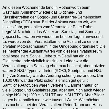
An diesem Wochenende fand in Rothenwörth beim
Gasthaus „Spirklhof“ wieder das Oldtimer- und
Klassikertreffen der Goggo- und Glasfahrer-Gemeinschaft
Dingolfing (GFG) statt. Bei der Ankunft wurden wir, wie
letztes Jahr, persönlich vom Veranstalter Peter Rahm
begrüßt. Nachdem das Wetter am Samstag und Sonntag
gepasst hat, waren wir wieder an beiden Tagen anwesend.
Es wurde von den Veranstaltern eine Ausfahrt zu einem
privaten Motorradmuseum in der Umgebung organisiert. Die
Teilnehmer der Ausfahrt waren von diesem Privatmuseum
total begeistert. So viel Liebe zum Detail hat einige
Oldtimerfreunde sichtlich fasziniert. Leider war die
Veranstaltung am Samstag eher mau besucht, aber trotzdem
waren 3 NSU Typen vertreten (RO80, Sportprinz und NSU
TT). Am Sonntag war der Andrang schon ganz anders. Um
10.00 Uhr war der Platz schon ziemlich gut gefüllt.
Sämtliche Autotypen waren vertreten. Darunter natürlich
viele Goggo und Glasfahrzeuge, aber natürlich auch wieder
einige NSU`s (1200 c, NSU TT und NSU TTS). Aber Bilder
sagen bekanntlich mehr wie tausend Worte. Wir möchten
uns nochmal bei den Veranstaltern Peter Rahm und Hans