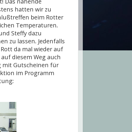
ht! Das nahende
tens hatten wir zu
hlußtreffen beim Rotter
lichen Temperaturen.
nd Steffy dazu
n zu lassen. Jedenfalls
 Rott da mal wieder auf
ön auf diesem Weg auch
g mit Gutscheinen für
raktion im Programm
tung: