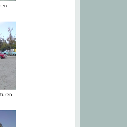
hen
turen