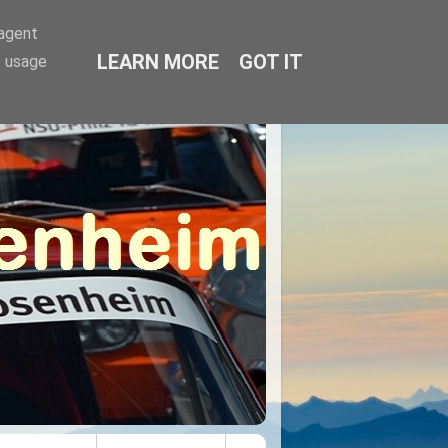
-agent
LEARN MORE
GOT IT
e usage