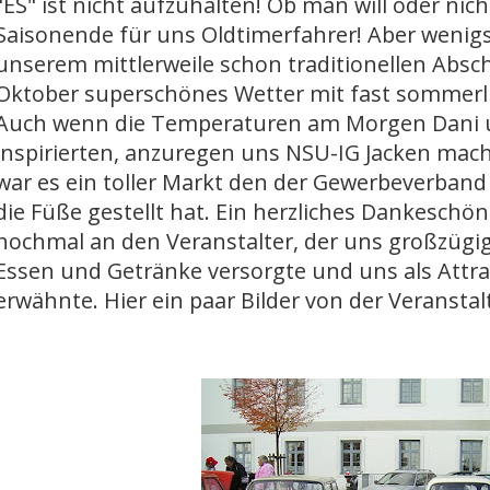
"ES" ist nicht aufzuhalten! Ob man will oder nic
Saisonende für uns Oldtimerfahrer! Aber wenigs
unserem mittlerweile schon traditionellen Absc
Oktober superschönes Wetter mit fast sommer
Auch wenn die Temperaturen am Morgen Dani u
inspirierten, anzuregen uns NSU-IG Jacken mache
war es ein toller Markt den der Gewerbeverband
die Füße gestellt hat. Ein herzliches Dankesch
nochmal an den Veranstalter, der uns großzügi
Essen und Getränke versorgte und uns als Att
erwähnte. Hier ein paar Bilder von der Veranstal