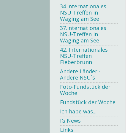
34.Internationales
NSU-Treffen in
Waging am See
37.Internationales
NSU-Treffen in
Waging am See
42. Internationales
NSU-Treffen
Fieberbrunn
Andere Länder -
Andere NSU`s
Foto-Fundstück der
Woche
Fundstück der Woche
Ich habe was...
IG News
Links