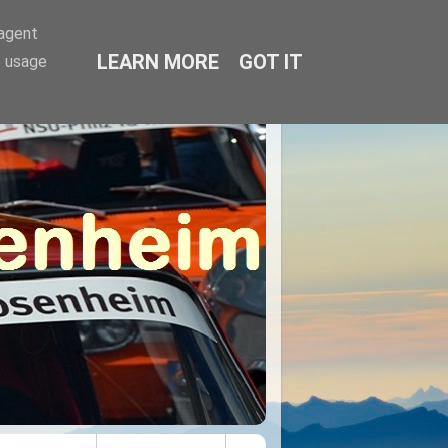
-agent
LEARN MORE
GOT IT
e usage