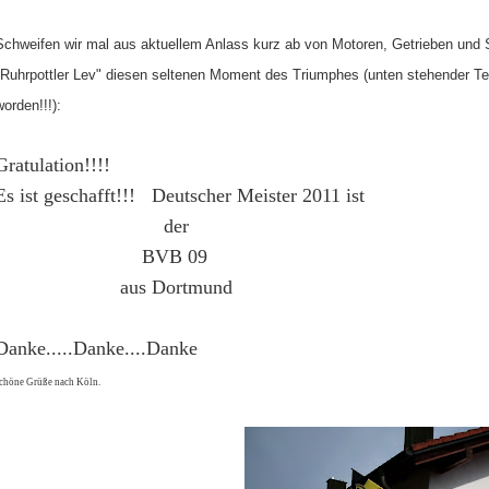
Schweifen wir mal aus aktuellem Anlass kurz ab von Motoren, Getrieben un
"Ruhrpottler Lev" diesen seltenen Moment des Triumphes (unten stehender Tex
worden!!!):
Gratulation!!!!
Es ist geschafft!!!
Deutscher Meister 2011 ist
der
BVB 09
aus Dortmund
Danke.....Danke....Danke
chöne Grüße nach Köln.