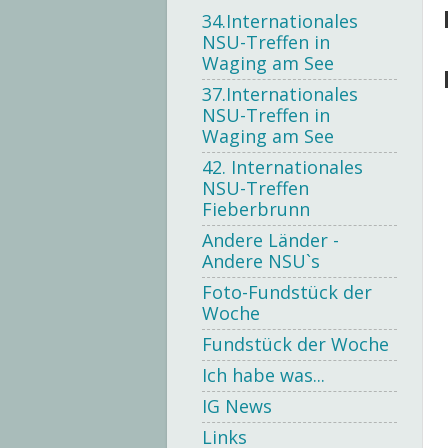
34.Internationales
NSU-Treffen in
Waging am See
37.Internationales
NSU-Treffen in
Waging am See
42. Internationales
NSU-Treffen
Fieberbrunn
Andere Länder -
Andere NSU`s
Foto-Fundstück der
Woche
Fundstück der Woche
Ich habe was...
IG News
Links