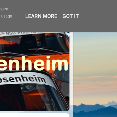
-agent
LEARN MORE
GOT IT
e usage