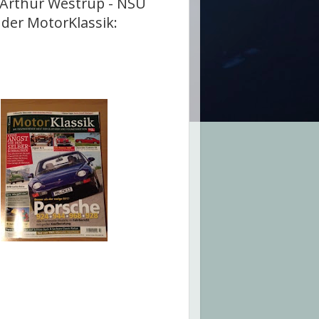
 Arthur Westrup - NSU
 der MotorKlassik: