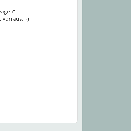
wagen".
vorraus. :-)