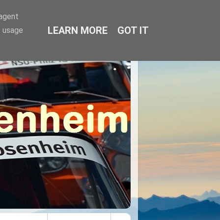
-agent
LEARN MORE
GOT IT
e usage