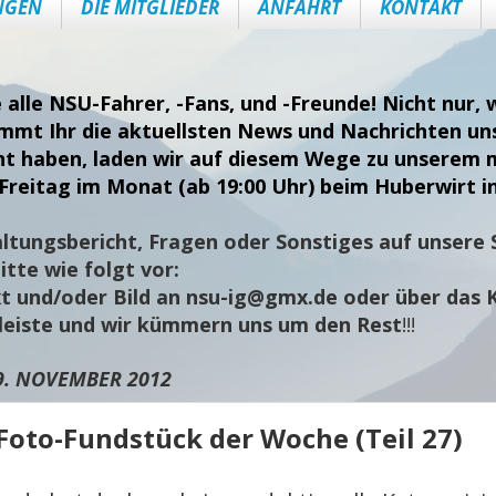
NGEN
DIE MITGLIEDER
ANFAHRT
KONTAKT
e alle NSU-Fahrer, -Fans, und -Freunde! Nicht nur
ommt Ihr die aktuellsten News und Nachrichten uns
nt haben, laden wir auf diesem Wege zu unserem 
Freitag im Monat (ab 19:00 Uhr) beim Huberwirt i
ltungsbericht, Fragen oder Sonstiges auf unsere S
tte wie folgt vor:
t und/oder Bild an
nsu-ig@gmx.de
oder über das 
sleiste und wir kümmern uns um den Rest
!!!
9. NOVEMBER 2012
Foto-Fundstück der Woche (Teil 27)