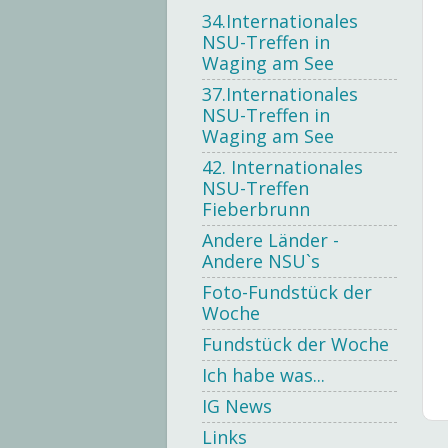
34.Internationales
NSU-Treffen in
Waging am See
37.Internationales
NSU-Treffen in
Waging am See
42. Internationales
NSU-Treffen
Fieberbrunn
Andere Länder -
Andere NSU`s
Foto-Fundstück der
Woche
Fundstück der Woche
Ich habe was...
IG News
Links