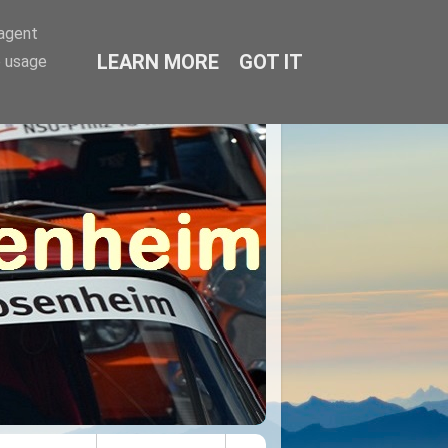
-agent
LEARN MORE
GOT IT
e usage