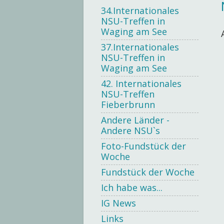
34.Internationales
NSU-Treffen in
Waging am See
37.Internationales
NSU-Treffen in
Waging am See
42. Internationales
NSU-Treffen
Fieberbrunn
Andere Länder -
Andere NSU`s
Foto-Fundstück der
Woche
Fundstück der Woche
Ich habe was...
IG News
Links