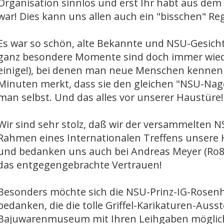
Organisation sinnlos und erst Ihr habt aus dem
war! Dies kann uns allen auch ein "bisschen" Re
Es war so schön, alte Bekannte und NSU-Gesicht
ganz besondere Momente sind doch immer wiede
einige!), bei denen man neue Menschen kennenl
Minuten merkt, dass sie den gleichen "NSU-Nag
man selbst. Und das alles vor unserer Haustüre!
Wir sind sehr stolz, daß wir der versammelten
Rahmen eines Internationalen Treffens unsere 
und bedanken uns auch bei Andreas Meyer (Ro80
das entgegengebrachte Vertrauen!
Besonders möchte sich die NSU-Prinz-IG-Rosenhe
bedanken, die die tolle Griffel-Karikaturen-Auss
Bajuwarenmuseum mit Ihren Leihgaben möglic