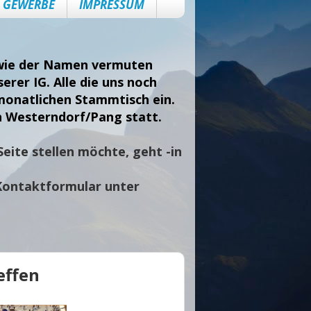
GEWERBE
IMPRESSUM
, wie der Namen vermuten
erer IG. Alle die uns noch
monatlichen Stammtisch ein.
n Westerndorf/Pang statt.
eite stellen möchte, geht -in
Kontaktformular unter
effen