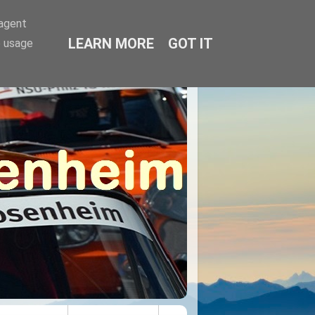
-agent
LEARN MORE
GOT IT
e usage