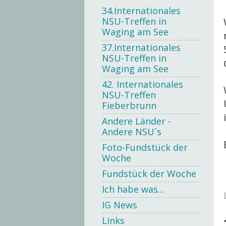
34.Internationales
NSU-Treffen in
Waging am See
37.Internationales
NSU-Treffen in
Waging am See
42. Internationales
NSU-Treffen
Fieberbrunn
Andere Länder -
Andere NSU`s
Foto-Fundstück der
Woche
Fundstück der Woche
Ich habe was...
IG News
Links