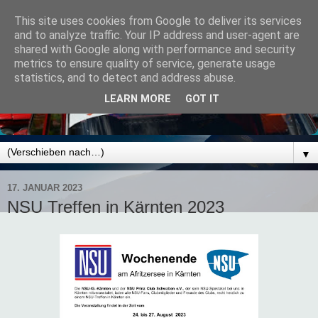
This site uses cookies from Google to deliver its services
and to analyze traffic. Your IP address and user-agent are
shared with Google along with performance and security
metrics to ensure quality of service, generate usage
statistics, and to detect and address abuse.
LEARN MORE
GOT IT
▼
17. JANUAR 2023
NSU Treffen in Kärnten 2023