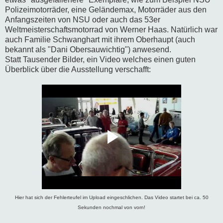
Polizeimotorräder, eine Geländemax, Motorräder aus den
Anfangszeiten von NSU oder auch das 53er
Weltmeisterschaftsmotorrad von Werner Haas. Natürlich war
auch Familie Schwanghart mit ihrem Oberhaupt (auch
bekannt als "Dani Obersauwichtig") anwesend.
Statt Tausender Bilder, ein Video welches einen guten
Überblick über die Ausstellung verschafft:
Hier hat sich der Fehlerteufel im Upload eingeschlichen. Das Video startet bei ca. 50
Sekunden nochmal von vorn!