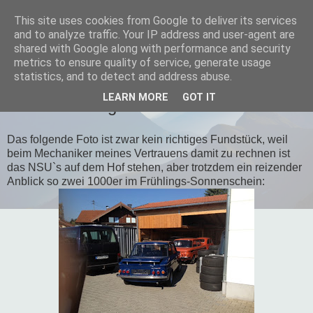
This site uses cookies from Google to deliver its services
and to analyze traffic. Your IP address and user-agent are
shared with Google along with performance and security
▼
metrics to ensure quality of service, generate usage
statistics, and to detect and address abuse.
25. APRIL 2013
LEARN MORE
GOT IT
Nicht unbedingt ein Fundstück.....
Das folgende Foto ist zwar kein richtiges Fundstück, weil
beim Mechaniker meines Vertrauens damit zu rechnen ist
das NSU`s auf dem Hof stehen, aber trotzdem ein reizender
Anblick so zwei 1000er im Frühlings-Sonnenschein: