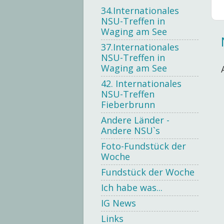
34.Internationales
NSU-Treffen in
Waging am See
37.Internationales
NSU-Treffen in
Waging am See
42. Internationales
NSU-Treffen
Fieberbrunn
Andere Länder -
Andere NSU`s
Foto-Fundstück der
Woche
Fundstück der Woche
Ich habe was...
IG News
Links