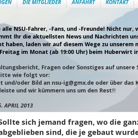
NGEN
DIE MITGLIEDER
ANFAHRT
KONTAKT
e alle NSU-Fahrer, -Fans, und -Freunde! Nicht nur
ommt Ihr die aktuellsten News und Nachrichten uns
nt haben, laden wir auf diesem Wege zu unserem 
Freitag im Monat (ab 19:00 Uhr) beim Huberwirt i
ltungsbericht, Fragen oder Sonstiges auf unsere S
tte wie folgt vor:
t und/oder Bild an
nsu-ig@gmx.de
oder über das 
sleiste und wir kümmern uns um den Rest
!!!
5. APRIL 2013
Sollte sich jemand fragen, wo die gan
abgeblieben sind, die je gebaut wurden