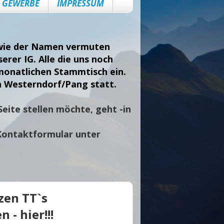
GEWERBE
IMPRESSUM
, wie der Namen vermuten
erer IG. Alle die uns noch
monatlichen Stammtisch ein.
n Westerndorf/Pang statt.
eite stellen möchte, geht -in
Kontaktformular unter
zen TT`s
 - hier!!!