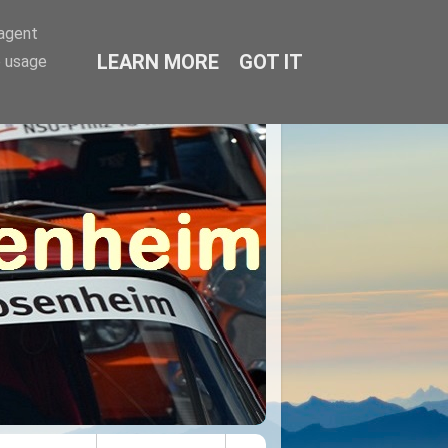
-agent
LEARN MORE
GOT IT
e usage